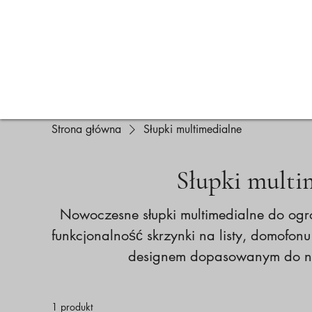
Ogrodzenia
Strona główna
Balkony
Ogródki piwne
Strona główna
Słupki multimedialne
Słupki multi
Nowoczesne słupki multimedialne do ogro
funkcjonalność skrzynki na listy, domofo
designem dopasowanym do no
1 produkt