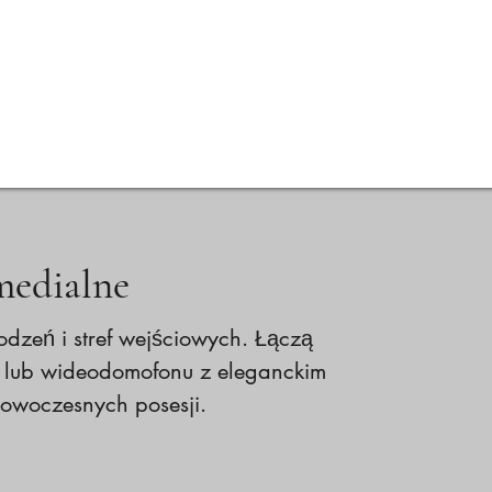
Oferta
Wizualizacje
Wycena online
FAQ
medialne
dzeń i stref wejściowych. Łączą
nu lub wideodomofonu z eleganckim
woczesnych posesji.