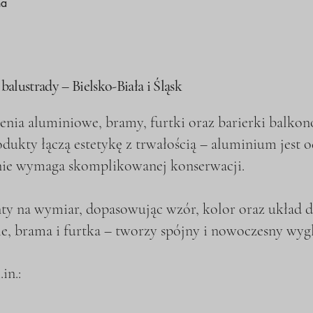
na
alustrady – Bielsko-Biała i Śląsk
ia aluminiowe, bramy, furtki oraz barierki balkono
rodukty łączą estetykę z trwałością – aluminium jest
 nie wymaga skomplikowanej konserwacji.
 na wymiar, dopasowując wzór, kolor oraz układ do
e, brama i furtka – tworzy spójny i nowoczesny wygl
in.: