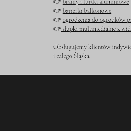
👉
bramy i furtki aluminiowe
👉
barierki balkonowe
👉
ogrodzenia do ogródków 
👉
słupki multimedialne z w
Obsługujemy klientów indywidu
i całego Śląska.