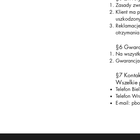
Zasady zwr
Klient ma 
uszkodzony
Reklamacje
otrzymania
§6 Gwara
Na wszystk
Gwarancja 
§7 Kontak
Wszelkie 
Telefon B
Telefon W
E-mail:
pbo