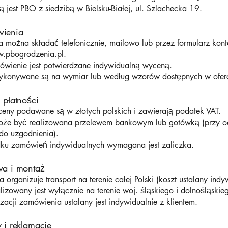
jest PBO z siedzibą w Bielsku-Białej, ul. Szlachecka 19.
ienia
 można składać telefonicznie, mailowo lub przez formularz kon
.pbogrodzenia.pl
.
wienie jest potwierdzane indywidualną wyceną.
ykonywane są na wymiar lub według wzorów dostępnych w oferc
 płatności
ceny podawane są w złotych polskich i zawierają podatek VAT.
oże być realizowana przelewem bankowym lub gotówką (przy o
do uzgodnienia).
u zamówień indywidualnych wymagana jest zaliczka.
wa i montaż
organizuje transport na terenie całej Polski (koszt ustalany indy
izowany jest wyłącznie na terenie woj. śląskiego i dolnośląskie
izacji zamówienia ustalany jest indywidualnie z klientem.
 i reklamacje