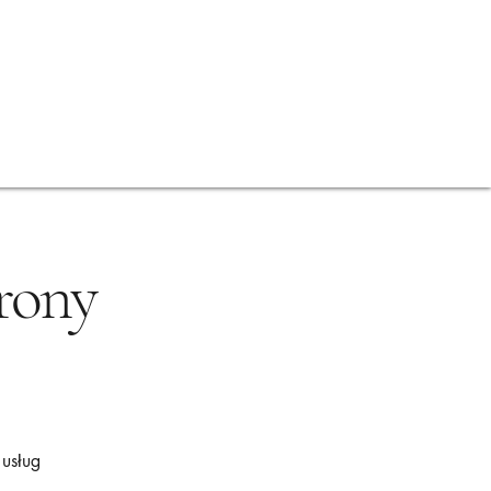
Kontakt
Poradnik PBO
trony
usług