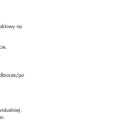
taktowy na
ie.
dbiorze/po
widualnie).
go.