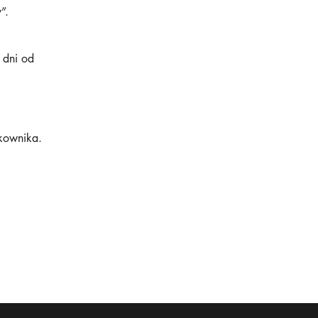
”.
 dni od
kownika.