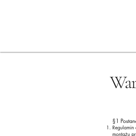
Ogrodzenia
Strona główna
Balkony
Ogródki piwne
Waru
§1 Postan
Regulamin 
montażu pr