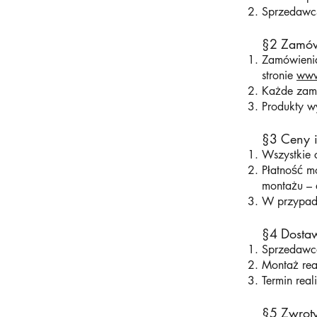
Sprzedawcą 
§2 Zamów
Zamówienia
stronie
www
Każde zamó
Produkty w
§3 Ceny i
Wszystkie 
Płatność m
montażu – 
W przypadk
§4 Dosta
Sprzedawca 
Montaż real
Termin real
§5 Zwroty