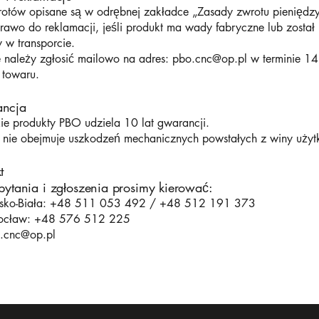
otów opisane są w odrębnej zakładce „Zasady zwrotu pieniędzy
prawo do reklamacji, jeśli produkt ma wady fabryczne lub został
 w transporcie.
 należy zgłosić mailowo na adres:
pbo.cnc@op.pl
w terminie 14
 towaru.
ncja
ie produkty PBO udziela 10 lat gwarancji.
nie obejmuje uszkodzeń mechanicznych powstałych z winy użyt
t
pytania i zgłoszenia prosimy kierować:
ielsko-Biała: +48 511 053 492 / +48 512 191 373
rocław: +48 576 512 225
.cnc@op.pl