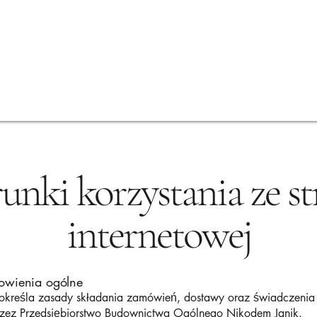
Oferta
Wizualizacje
Wycena online
FAQ
nki korzystania ze s
internetowej
owienia ogólne
określa zasady składania zamówień, dostawy oraz świadczenia 
zez Przedsiębiorstwo Budownictwa Ogólnego Nikodem Janik.