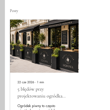
Posty
22 cze 2026
∙
1
min
5 błędów przy
projektowaniu ogródka
piwnego przed restauracją
Ogródek piwny to często