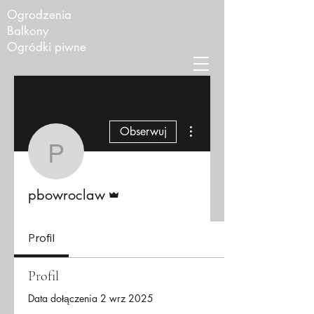
Ogrodzenia
Balkony
Ogródki piwne
Więcej działań
Obserwuj
pbowroclaw
Administrator
pbowroclaw
Profil
Profil
Data dołączenia 2 wrz 2025