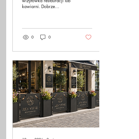
wizytówka restauracji lub
kawiarni. Dobrze
zaprojektowana przestrzeń
przyciąga gości, zwiększa
liczbę miejsc i wpływa na
komfort korzystania z
lokalu. W praktyce wiele
0
0
inwestycji popełnia jednak
podobne błędy, które
później generują
dodatkowe koszty lub
ograniczają funkcjonalność
ogródka. 1. Zbyt mała
liczba miejsc Właściciele
lokali często skupiają się
na wyglądzie ogródka,
zapominając o jego
podstawowej funkcji. Zbyt
duże odstępy między
stolikami lub
nieprzemyślany...