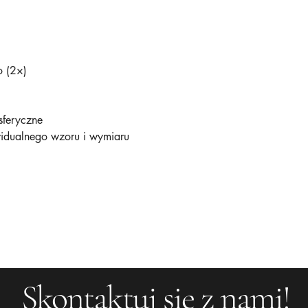
 (2×)
sferyczne
widualnego wzoru i wymiaru
Skontaktuj się z nami!