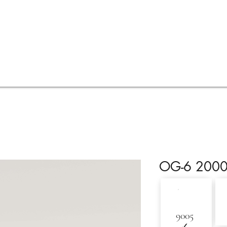
Oferta
Wizualizacje
Wycena online
FAQ
OG-6 200
9005