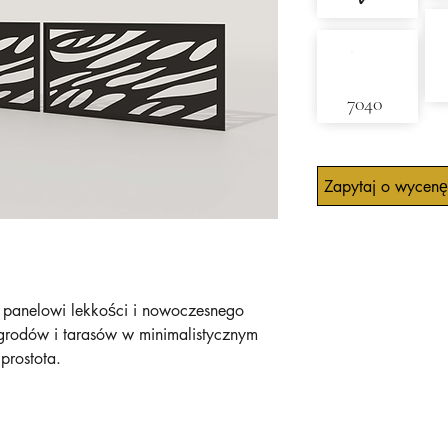
✓
7040
Zapytaj o wycenę
ją panelowi lekkości i nowoczesnego
ogrodów i tarasów w minimalistycznym
 prostota.