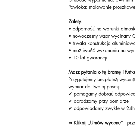
Powłoka: malowanie proszkowe 
Zalety:
• odporność na warunki atmos
• nowoczesny wzór wycinan
• trwała konstrukcja aluminio
• możliwość wykonania na w
• 10 lat gwarancji
Masz pytania o tę bramę i furtk
Przygotujemy bezpłatną wycen
wymiar do Twojej posesji.
✔ pomagamy dobrać odpowie
✔ doradzamy przy pomiarze
✔ odpowiadamy zwykle w 2
➡ Kliknij „
Umów wycenę
” i prz