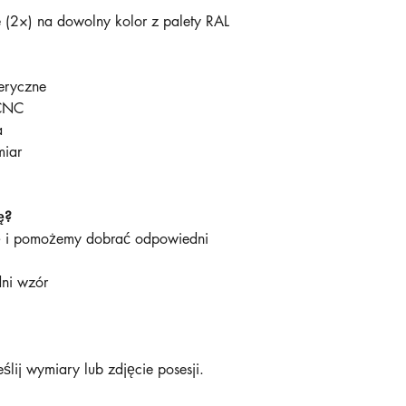
(2×) na dowolny kolor z palety RAL
feryczne
y CNC
wa
ymiar
ę?
ę i pomożemy dobrać odpowiedni
dni wzór
4h
eślij wymiary lub zdjęcie posesji.