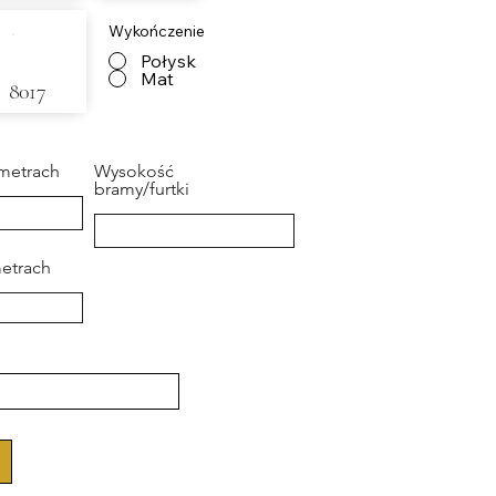
Wykończenie
Połysk
Mat
8017
metrach
Wysokość
bramy/furtki
metrach