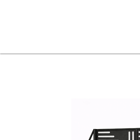
Ogrodzenia
Strona główna
Balkony
Ogródki piwne