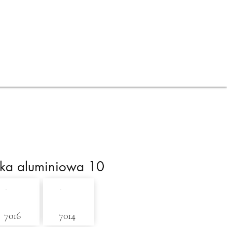
Kontakt
Poradnik PBO
tka aluminiowa 10
7016
7014