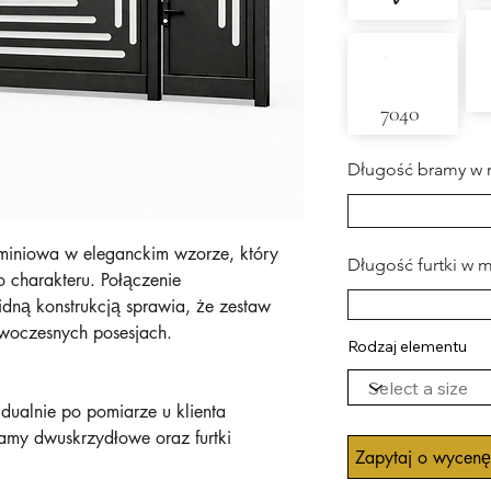
✓
7040
Długość bramy w 
miniowa w eleganckim wzorze, który
Długość furtki w 
 charakteru. Połączenie
idną konstrukcją sprawia, że zestaw
owoczesnych posesjach.
Rodzaj elementu
ualnie po pomiarze u klienta
amy dwuskrzydłowe oraz furtki
Zapytaj o wycenę
m