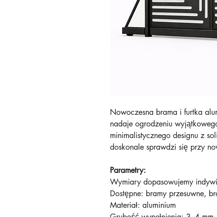
Nowoczesna brama i furtka alu
nadaje ogrodzeniu wyjątkowego
minimalistycznego designu z sol
doskonale sprawdzi się przy n
Parametry:
Wymiary dopasowujemy indywid
Dostępne: bramy przesuwne, br
Materiał: aluminium
Grubość wypełnienia: 3–4 m