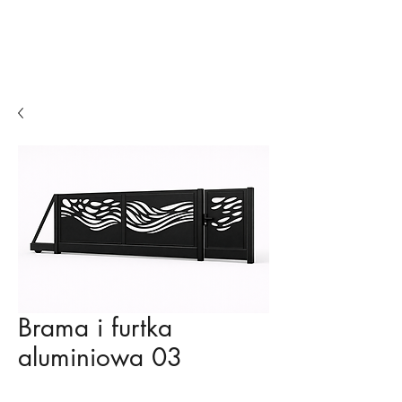
Ogrodzenia
Balkony
Ogródki piwne
Brama i furtka
aluminiowa 03