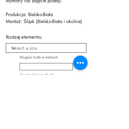
wymiary lub zdjęcie posesji.
Produkcja: Bielsko-Biała
Montaż: Śląsk (Bielsko-Biała i okolice)
Rodzaj elementu
Długość furtki w metrach
Wysokość bramy/furtki
Zapytaj o wycenę
9005 ✓
7016