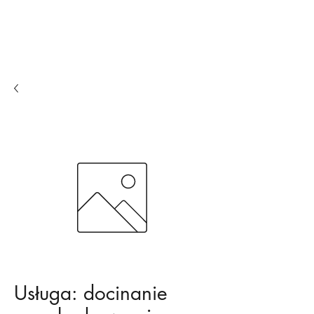
Ogrodzenia
Balkony
Ogródki piwne
Usługa: docinanie