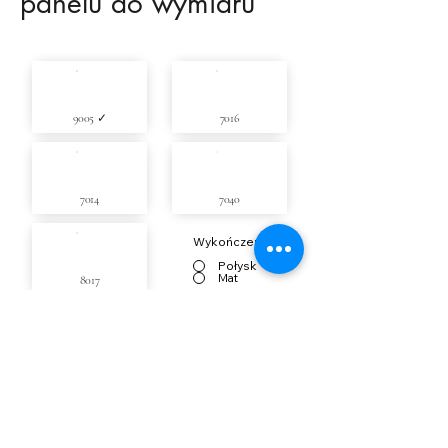
panelu do wymiaru
9005 ✓
7016
7014
7040
Wykończenie
Połysk
Mat
8017
Zapytaj o wycenę