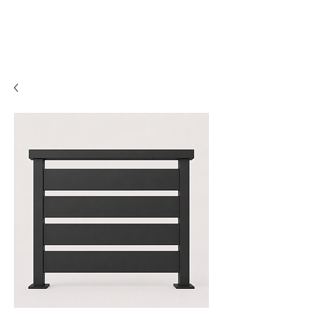
Fences
Balconies
Beer gardens