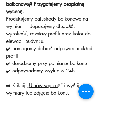
balkonową? Przygotujemy bezpłatną
wycenę.
Produkujemy balustrady balkonowe na
wymiar — dopasujemy długość,
wysokość, rozstaw profili oraz kolor do
elewacji budynku.
✔️ pomagamy dobrać odpowiedni układ
profili
✔️ doradzamy przy pomiarze balkonu
✔️ odpowiadamy zwykle w 24h
➡️ Kliknij „
Umów wycenę
” i wyślij nam
wymiary lub zdjęcie balkonu.
Produkcja: Bielsko-Biała
Montaż: Śląsk (Bielsko-Biała i okolice)
Length in meters