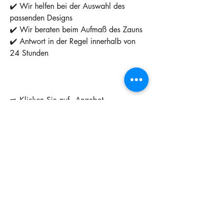
✔️ Wir helfen bei der Auswahl des
passenden Designs
✔️ Wir beraten beim Aufmaß des Zauns
✔️ Antwort in der Regel innerhalb von
24 Stunden
➡️ Klicken Sie auf „Angebot
vereinbaren“ und senden Sie uns die
Maße oder ein Foto Ihres Grundstücks.
9005 ✓
7016
7014
7040