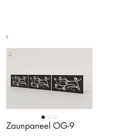
Zäune
Balkone
Biergärten
Zaunpaneel OG-9