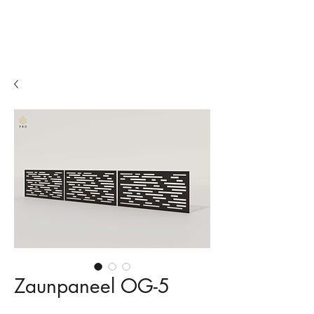
Zäune
Balkone
Biergärten
Zaunpaneel OG-5