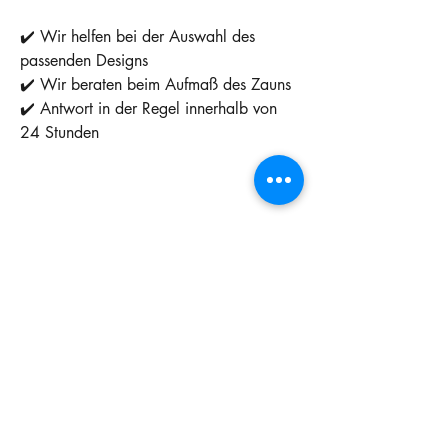
✔️ Wir helfen bei der Auswahl des
passenden Designs
✔️ Wir beraten beim Aufmaß des Zauns
✔️ Antwort in der Regel innerhalb von
24 Stunden
➡️ Klicken Sie auf „Angebot
vereinbaren“ und senden Sie uns die
Maße oder ein Foto Ihres Grundstücks.
9005 ✓
7016