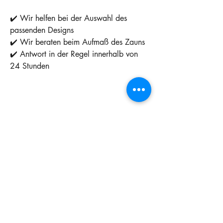
✔️ Wir helfen bei der Auswahl des
passenden Designs
✔️ Wir beraten beim Aufmaß des Zauns
✔️ Antwort in der Regel innerhalb von
24 Stunden
➡️ Klicken Sie auf „Angebot
vereinbaren“ und senden Sie uns die
Maße oder ein Foto Ihres Grundstücks.
9005 ✓
7016