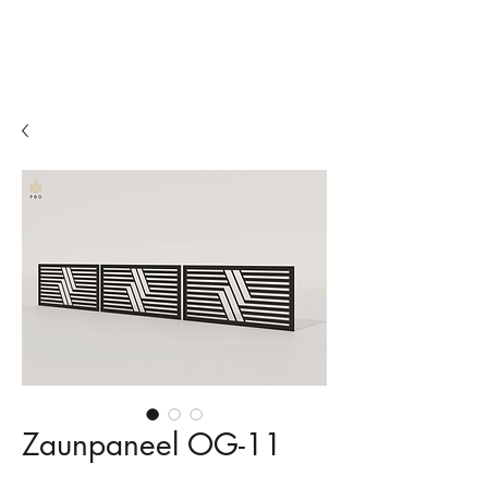
Zäune
Balkone
Biergärten
Zaunpaneel OG-11