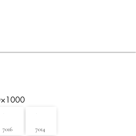
Kontakt
PBO Ratgeber
0×1000
7016
7014