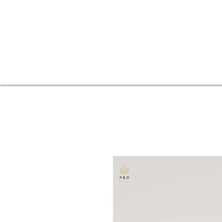
Zäune
Balkone
Startseite
Angeb
Biergärten