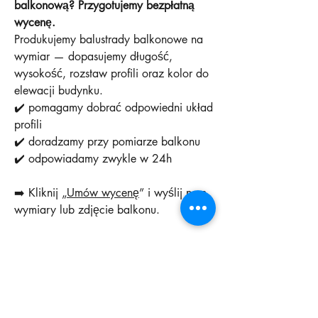
balkonową? Przygotujemy bezpłatną
wycenę.
Produkujemy balustrady balkonowe na
wymiar — dopasujemy długość,
wysokość, rozstaw profili oraz kolor do
elewacji budynku.
✔️ pomagamy dobrać odpowiedni układ
profili
✔️ doradzamy przy pomiarze balkonu
✔️ odpowiadamy zwykle w 24h
➡️ Kliknij „
Umów wycenę
” i wyślij nam
wymiary lub zdjęcie balkonu.
Produkcja: Bielsko-Biała
Montaż: Śląsk (Bielsko-Biała i okolice)
Länge in Metern