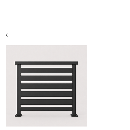
Zäune
Balkone
Biergärten