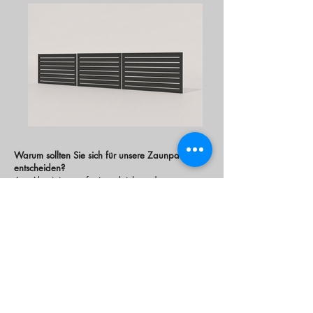
Warum sollten Sie sich für unsere Zaunpaneele
entscheiden?
Aus Aluminium gefertigt – leicht und
korrosionsbeständig
Pulverbeschichtung (2 Schichten) – hohe
Langlebigkeit
10 Jahre Garantie auf die Konstruktion
Möglichkeit, ein individuelles Design nach Maß
anzufertigen
Verfügbare Farben: Schwarz, Graphit, Anthrazit,
Braun oder jede RAL-Farbe
Stärke: 4 mm – Stabilität und Steifigkeit des
Paneels